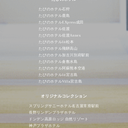
たびのホテル石狩
たびのホテル鹿島
たびのホテルEXpress成田
たびのホテル佐渡
たびのホテル佐渡Annex
たびのホテルlit松本
たびのホテル飛騨高山
たびのホテル加古川別府駅前
たびのホテル倉敷水島
たびのホテル阿蘇熊本空港
たびのホテルlit宮古島
たびのホテルVilla宮古島
オリジナルコレクション
スプリングサニーホテル名古屋常滑駅前
長野リンデンプラザホテル
ドンデン高原ロッジ 自然リゾート
神戸プラザホテル