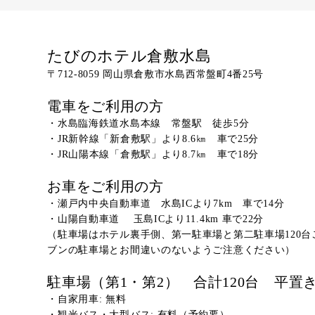
たびのホテル倉敷水島
〒712-8059 岡山県倉敷市水島西常盤町4番25号
電車をご利用の方
・水島臨海鉄道水島本線 常盤駅 徒歩5分
・JR新幹線「新倉敷駅」より8.6㎞ 車で25分
・JR山陽本線「倉敷駅」より8.7㎞ 車で18分
お車をご利用の方
・瀬戸内中央自動車道 水島ICより7km 車で14分
・山陽自動車道 玉島ICより11.4km 車で22分
（駐車場はホテル裏手側、第一駐車場と第二駐車場120台
ブンの駐車場とお間違いのないようご注意ください）
駐車場（第1・第2） 合計120台 平置
・自家用車: 無料
・観光バス・大型バス: 有料（予約要）